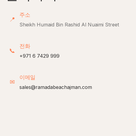
주소
📍
Sheikh Humaid Bin Rashid Al Nuaimi Street
전화
📞
+971 6 7429 999
이메일
✉
sales@ramadabeachajman.com