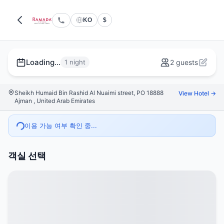
KO
$
Loading...
1 night
2 guests
Sheikh Humaid Bin Rashid Al Nuaimi street, PO 18888
View Hotel →
Ajman , United Arab Emirates
이용 가능 여부 확인 중...
객실 선택