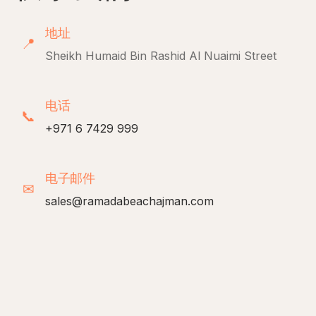
地址
📍
Sheikh Humaid Bin Rashid Al Nuaimi Street
电话
📞
+971 6 7429 999
电子邮件
✉
sales@ramadabeachajman.com