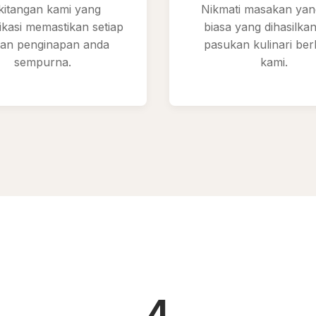
kitangan kami yang
Nikmati masakan yan
ikasi memastikan setiap
biasa yang dihasilka
ran penginapan anda
pasukan kulinari ber
sempurna.
kami.
4