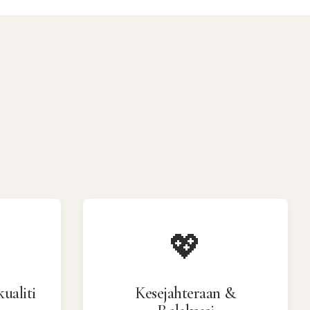
💖
ualiti
Kesejahteraan &