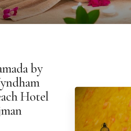
amada by
yndham
ach Hotel
jman