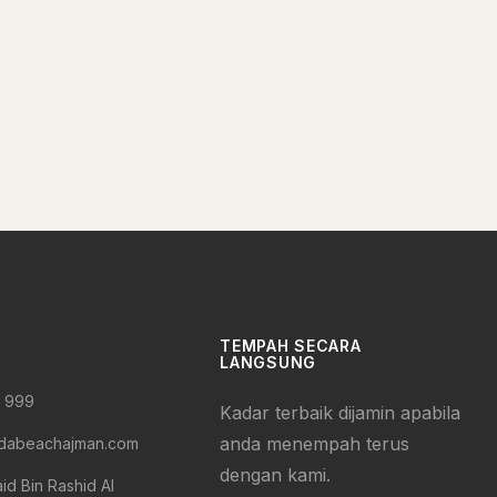
TEMPAH SECARA
LANGSUNG
9 999
Kadar terbaik dijamin apabila
anda menempah terus
dabeachajman.com
dengan kami.
d Bin Rashid Al