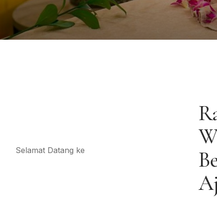
R
W
Selamat Datang ke
Be
A