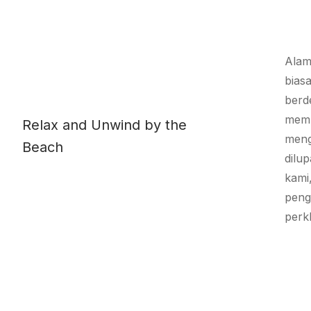
Alami
biasa
berd
memb
Relax and Unwind by the
meng
Beach
dilu
kami
peng
perk