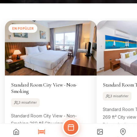
EN POPÜLER
Standard Room City View - Non-
Standard Room T
Smoking
3 misafirler
3 misafirler
Standard Room 
Standard Room City View - Non-
269 ft² City view
Smoking 269 ft² City view Air
Private bathroom
conditioning Private bathroom Flat-
Wifi Room Size 2