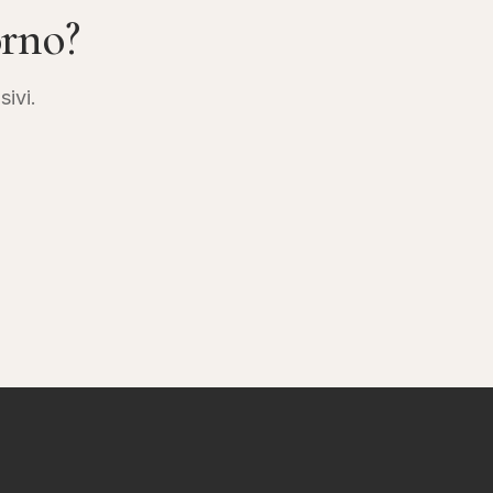
orno?
sivi.