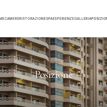
ME
CAMERE
RISTORAZIONE
SPA
ESPERIENZE
GALLERIA
POSIZIO
SCOPRI
Posizione